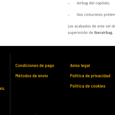
–
Airbag del copiloto.
–
Dos cinturones preten
Los acabados de este set d
supervisión de
Iberairbag.
Condiciones de pago
Aviso legal
Métodos de envío
Política de privacidad
Política de cookies
es,