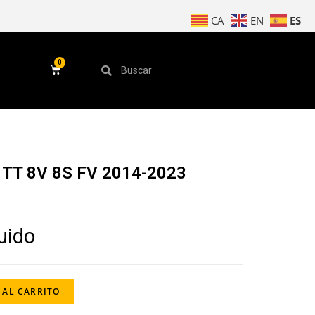
ES
CA
EN
 TT 8V 8S FV 2014-2023
luido
 AL CARRITO