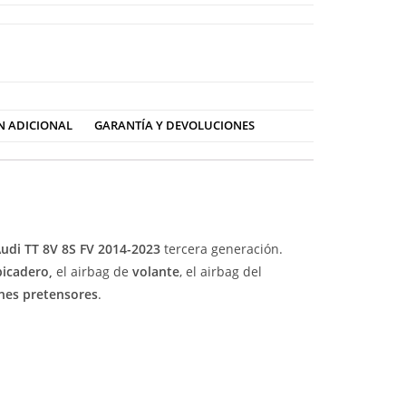
N ADICIONAL
GARANTÍA Y DEVOLUCIONES
udi TT 8V 8S FV 2014-2023
tercera generación.
picadero
,
el airbag de
volante
, el airbag del
nes pretensores
.