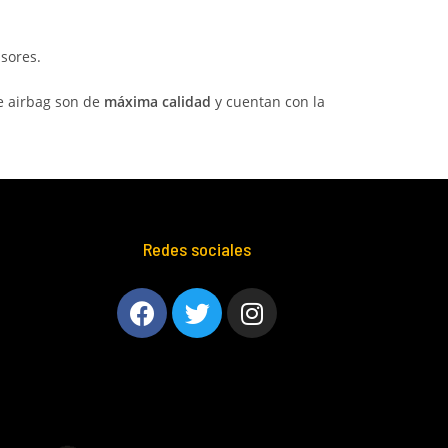
sores.
e airbag son de
máxima calidad
y cuentan con la
Redes sociales