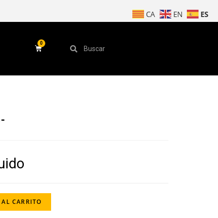
ES
CA
EN
-
luido
 AL CARRITO