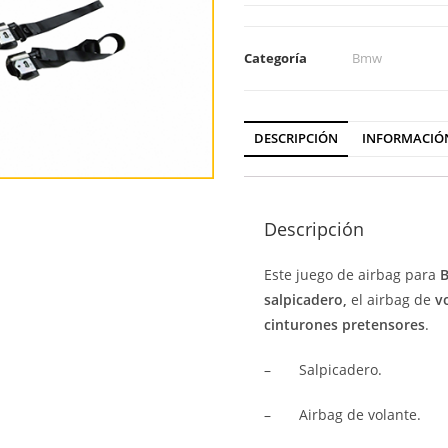
Categoría
Bmw
DESCRIPCIÓN
INFORMACIÓ
Descripción
Este juego de airbag para
B
salpicadero
,
el airbag de
v
cinturones pretensores
.
–
Salpicadero.
–
Airbag de volante.