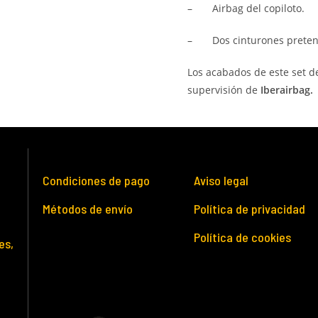
–
Airbag del copiloto.
–
Dos cinturones preten
Los acabados de este set d
supervisión de
Iberairbag.
Condiciones de pago
Aviso legal
Métodos de envío
Política de privacidad
Política de cookies
es,