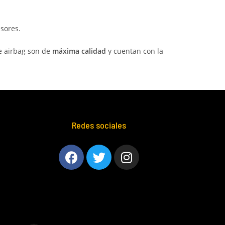
sores.
e airbag son de
máxima calidad
y cuentan con la
Redes sociales