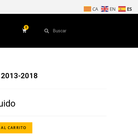
ES
CA
EN
 2013-2018
luido
 AL CARRITO