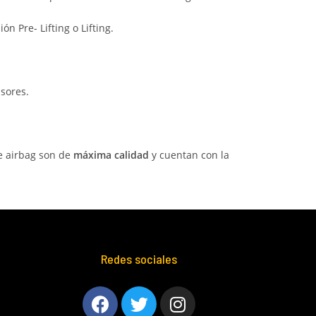
ón Pre- Lifting o Lifting.
sores.
e airbag son de
máxima calidad
y cuentan con la
Redes sociales