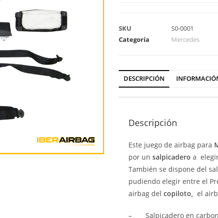
SKU
S0-0001
Categoría
Mercedes
DESCRIPCIÓN
INFORMACIÓ
Descripción
Este juego de airbag para
M
por un
salpicadero
a elegi
También se dispone del sal
pudiendo elegir entre el Pre-
airbag del
copiloto,
el air
–
Salpicadero en carbono