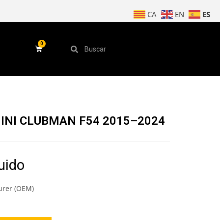
ES
CA
EN
MINI CLUBMAN F54 2015–2024
luido
urer (OEM)