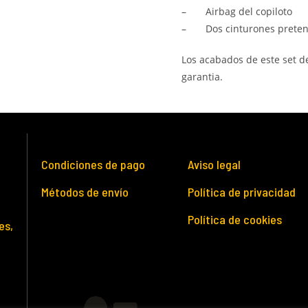
– Airbag del copiloto
– Dos cinturones preten
Los acabados de este set d
garantia.
Condiciones de pago
Aviso legal
Métodos de envío
Política de privacidad
Política de cookies
es,