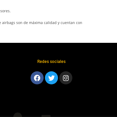
sores.
e airbags son de máxima calidad y cuentan con
Redes sociales