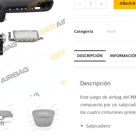
-
+
AÑADIR
Categoría
Ford
DESCRIPCIÓN
INFORMACIÓ
Descripción
Este juego de airbag del
FO
compuesto por un salpicader
los cuatro cinturones prete
Salpicadero