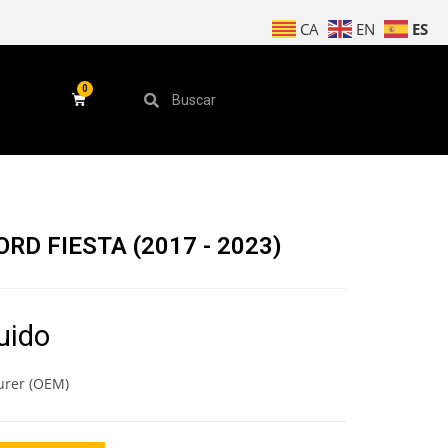
ES
CA
EN
ORD FIESTA (2017 - 2023)
luido
urer (OEM)