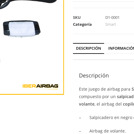
SKU
D1-0001
Categoría
Smart
DESCRIPCIÓN
INFORMACIÓ
Descripción
Este juego de airbag para
S
compuesto por un
salpica
volante
, el airbag del
copil
–
Salpicadero en negro 
–
Airbag de volante.