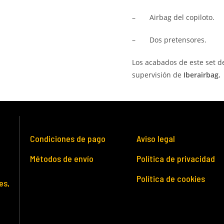
–
Airbag del copiloto.
–
Dos pretensores.
Los acabados de este set d
supervisión de
Iberairbag.
Condiciones de pago
Aviso legal
Métodos de envío
Política de privacidad
Política de cookies
es,