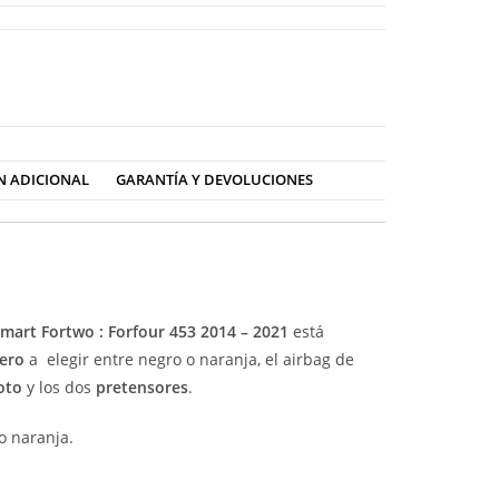
N ADICIONAL
GARANTÍA Y DEVOLUCIONES
mart Fortwo : Forfour 453 2014 – 2021
está
dero
a elegir entre negro o naranja, el airbag de
oto
y los dos
pretensores
.
o naranja.