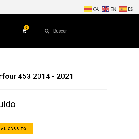
ES
CA
EN
rfour 453 2014 - 2021
luido
 AL CARRITO