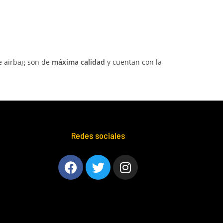
e airbag son de
máxima calidad
y cuentan con la
Redes sociales